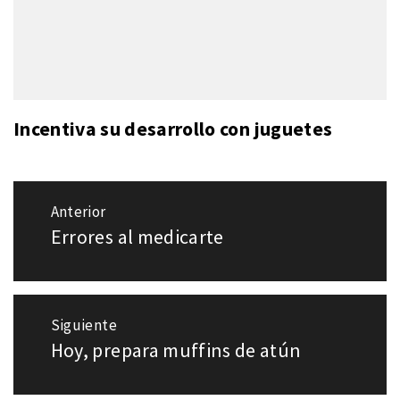
Incentiva su desarrollo con juguetes
Navegación
Anterior
de
Errores al medicarte
Entrada
entradas
anterior:
Siguiente
Hoy, prepara muffins de atún
Entrada
siguiente: