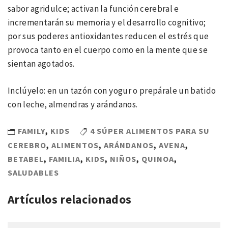
sabor agridulce; activan la función cerebral e
incrementarán su memoria y el desarrollo cognitivo;
por sus poderes antioxidantes reducen el estrés que
provoca tanto en el cuerpo como en la mente que se
sientan agotados.
Inclúyelo: en un tazón con yogur o prepárale un batido
con leche, almendras y arándanos.
FAMILY
,
KIDS
4 SÚPER ALIMENTOS PARA SU
CEREBRO
,
ALIMENTOS
,
ARÁNDANOS
,
AVENA
,
BETABEL
,
FAMILIA
,
KIDS
,
NIÑOS
,
QUINOA
,
SALUDABLES
Artículos relacionados