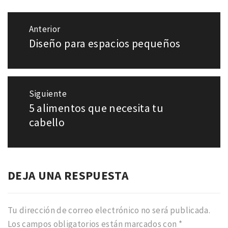
Navegación
Anterior
de
Diseño para espacios pequeños
Entrada
entradas
anterior:
Siguiente
5 alimentos que necesita tu
Entrada
siguiente:
cabello
DEJA UNA RESPUESTA
Tu dirección de correo electrónico no será publicada.
Los campos obligatorios están marcados con
*