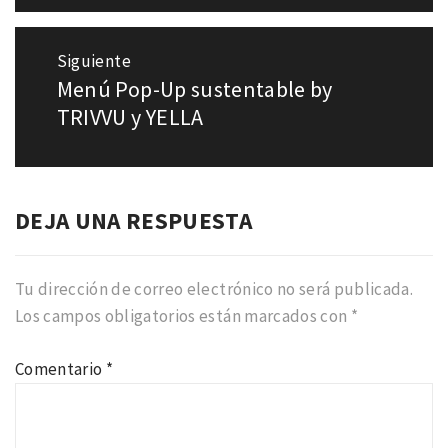
Siguiente
Menú Pop-Up sustentable by
Entrada
siguiente:
TRIVVU y YELLA
DEJA UNA RESPUESTA
Tu dirección de correo electrónico no será publicada.
Los campos obligatorios están marcados con
*
Comentario
*