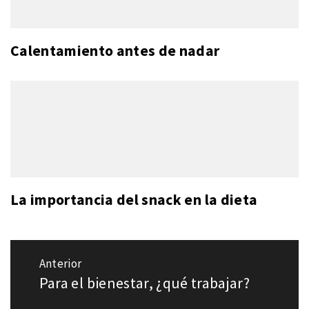
Calentamiento antes de nadar
La importancia del snack en la dieta
Navegación
Anterior
de
Para el bienestar, ¿qué trabajar?
Entrada
entradas
anterior: