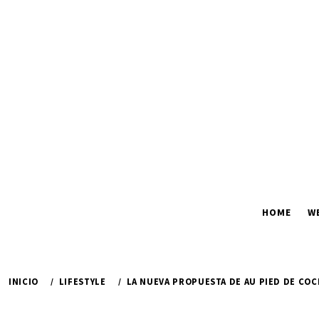
Ir
al
contenido
HOME
W
INICIO
LIFESTYLE
LA NUEVA PROPUESTA DE AU PIED DE CO