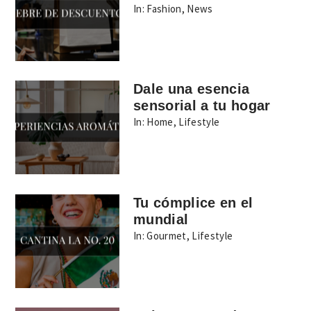
In:
Fashion
,
News
Dale una esencia
sensorial a tu hogar
In:
Home
,
Lifestyle
Tu cómplice en el
mundial
In:
Gourmet
,
Lifestyle