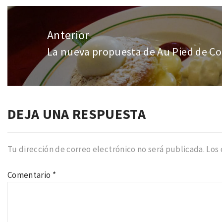
Navegación
de
Anterior
entradas
La nueva propuesta de Au Pied de C
Entrada
anterior:
DEJA UNA RESPUESTA
Tu dirección de correo electrónico no será publicada.
Los
Comentario
*