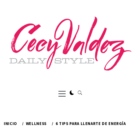
Ir
al
contenido
Menú
principal
INICIO
WELLNESS
6 TIPS PARA LLENARTE DE ENERGÍA