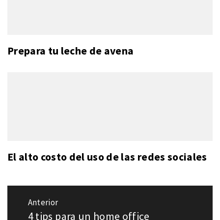
Prepara tu leche de avena
El alto costo del uso de las redes sociales
Navegación
Anterior
de
4 tips para un home office
Entrada