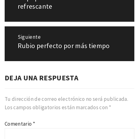
entradas
anterior:
refrescante
Siguiente
Rubio perfecto por más tiempo
Entrada
siguiente:
DEJA UNA RESPUESTA
Tu dirección de correo electrónico no será publicada.
Los campos obligatorios están marcados con
*
Comentario
*