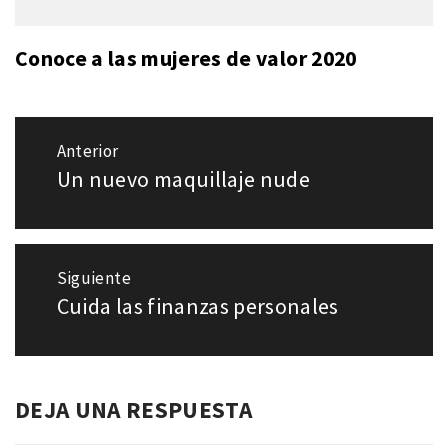
Conoce a las mujeres de valor 2020
Navegación
Anterior
de
Un nuevo maquillaje nude
Entrada
entradas
anterior:
Siguiente
Cuida las finanzas personales
Entrada
siguiente:
DEJA UNA RESPUESTA