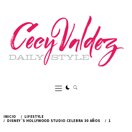
Ir
al
contenido
Menú
principal
INICIO
LIFESTYLE
DISNEY´S HOLLYWOOD STUDIO CELEBRA 30 AÑOS
1