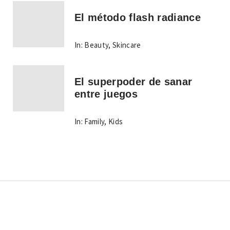
El método flash radiance
In:
Beauty
,
Skincare
El superpoder de sanar
entre juegos
In:
Family
,
Kids
Copyright © Todos los derechos reservados.
Tema:
Minimal Lite
por
Thememattic