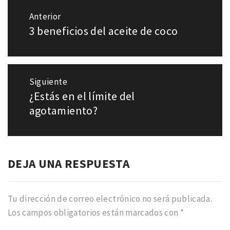
Navegación
Anterior
de
3 beneficios del aceite de coco
Entrada
entradas
anterior:
Siguiente
¿Estás en el límite del
Entrada
siguiente:
agotamiento?
DEJA UNA RESPUESTA
Tu dirección de correo electrónico no será publicada.
Los campos obligatorios están marcados con
*