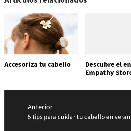
Accesoriza tu cabello
Descubre el e
Empathy Stor
Navegación
Anterior
de
5 tips para cuidar tu cabello en vera
Entrada
entradas
anterior: