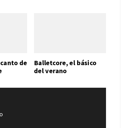
ncanto de
Balletcore, el básico
e
del verano
no