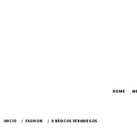
Ir
al
contenido
HOME
W
INICIO
FASHION
8 BÁSICOS VERANIEGOS