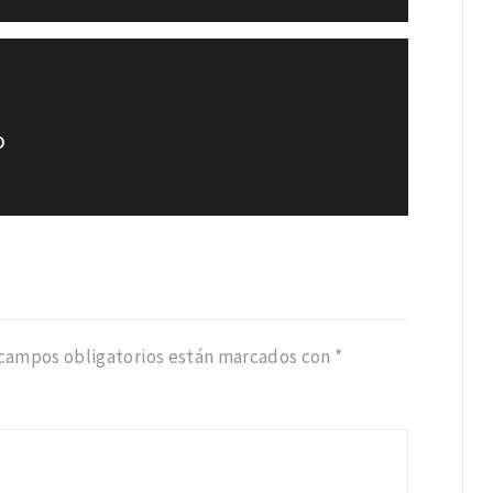
o
 campos obligatorios están marcados con
*