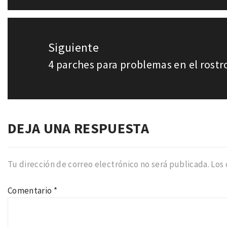
Siguiente
4 parches para problemas en el rostr
Entrada
siguiente:
DEJA UNA RESPUESTA
Tu dirección de correo electrónico no será publicada.
Los
Comentario
*