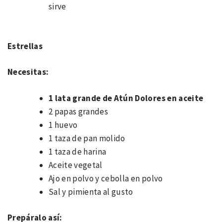
sirve
Estrellas
Necesitas:
1 lata grande de Atún Dolores en aceite
2 papas grandes
1 huevo
1 taza de pan molido
1 taza de harina
Aceite vegetal
Ajo en polvo y cebolla en polvo
Sal y pimienta al gusto
Prepáralo así: