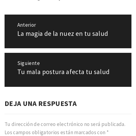
Navegación
Anterior
de
La magia de la nuez en tu salud
Entrada
entradas
anterior:
Siguiente
Tu mala postura afecta tu salud
Entrada
siguiente:
DEJA UNA RESPUESTA
Tu dirección de correo electrónico no será publicada.
Los campos obligatorios están marcados con
*