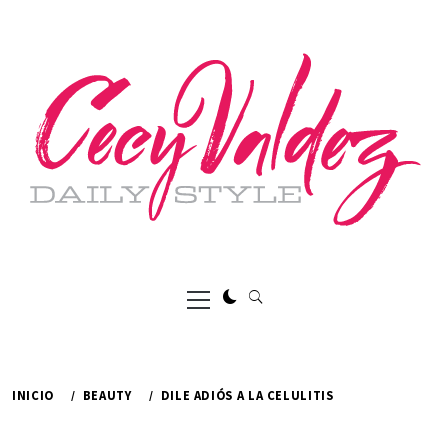
Ir
al
contenido
Menú
principal
INICIO
BEAUTY
DILE ADIÓS A LA CELULITIS