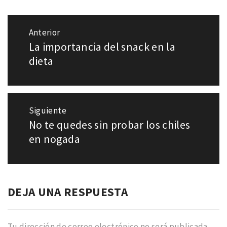
Navegación
Anterior
de
La importancia del snack en la
Entrada
entradas
anterior:
dieta
Siguiente
No te quedes sin probar los chiles
Entrada
siguiente:
en nogada
DEJA UNA RESPUESTA
Tu dirección de correo electrónico no será publicada.