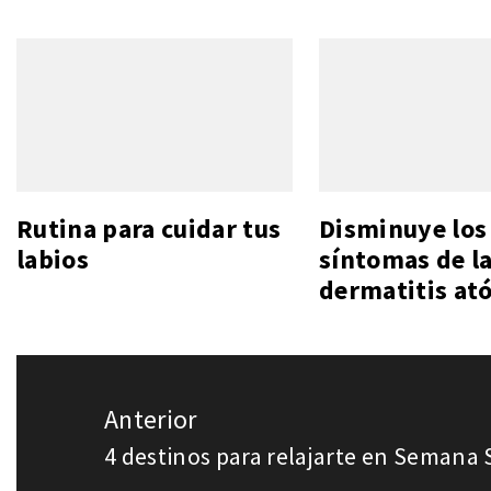
Rutina para cuidar tus
Disminuye los
labios
síntomas de l
dermatitis at
Navegación
Anterior
de
4 destinos para relajarte en Semana
Entrada
entradas