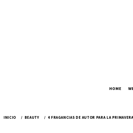
Ir
al
contenido
HOME
W
INICIO
BEAUTY
4 FRAGANCIAS DE AUTOR PARA LA PRIMAVER