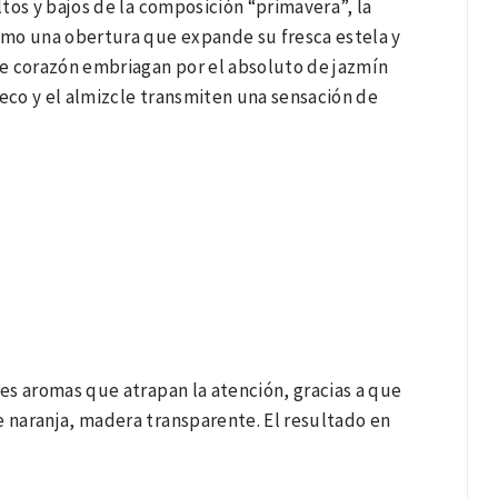
ltos y bajos de la composición “primavera”, la
como una obertura que expande su fresca estela y
de corazón embriagan por el absoluto de jazmín
co y el almizcle transmiten una sensación de
les aromas que atrapan la atención, gracias a que
e naranja, madera transparente. El resultado en