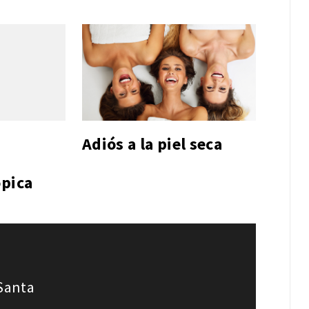
Adiós a la piel seca
a
ópica
 Santa