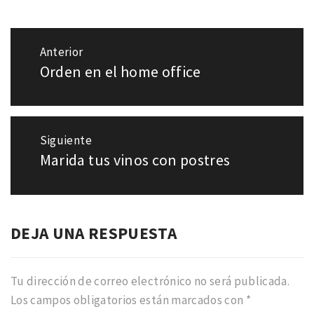
Navegación
Anterior
de
Orden en el home office
Entrada
entradas
anterior:
Siguiente
Marida tus vinos con postres
Entrada
siguiente:
DEJA UNA RESPUESTA
Tu dirección de correo electrónico no será publicada.
Los campos obligatorios están marcados con
*