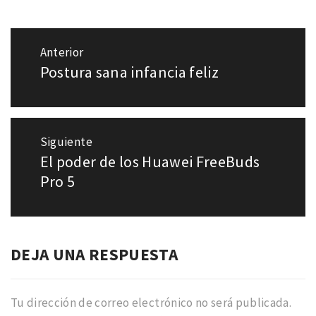
Navegación
Anterior
de
Postura sana infancia feliz
Entrada
entradas
anterior:
Siguiente
El poder de los Huawei FreeBuds
Entrada
siguiente:
Pro 5
DEJA UNA RESPUESTA
Tu dirección de correo electrónico no será publicada.