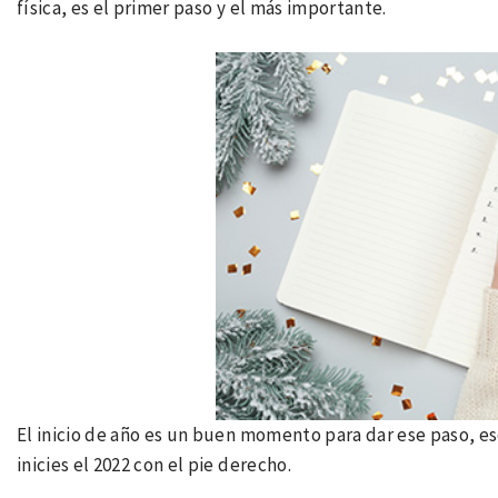
física, es el primer paso y el más importante.
El inicio de año es un buen momento para dar ese paso, e
inicies el 2022 con el pie derecho.