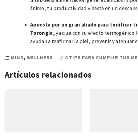
una buena alimentación genera cambios importa
ánimo, tu productividad y hasta en un descan
Apuesta por un gran aliado para tonificar tr
Torongia,
ya que con su efecto termogénico f
ayudan a reafirmar la piel, prevenir y atenuar es
MIND
,
WELLNESS
4 TIPS PARA CUMPLIR TUS M
Artículos relacionados