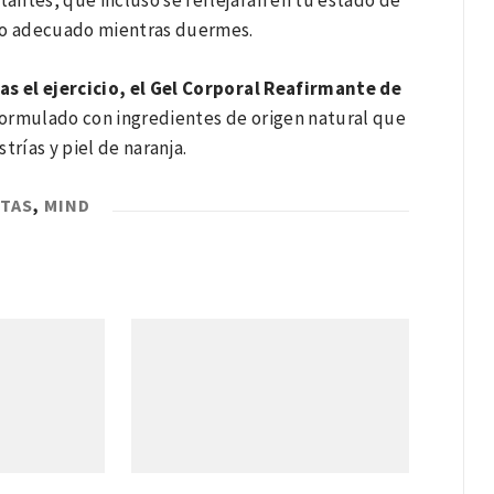
ntes, que incluso se reflejarán en tu estado de
so adecuado mientras duermes.
as el ejercicio, el Gel Corporal Reafirmante de
ormulado con ingredientes de origen natural que
trías y piel de naranja.
ETAS
,
MIND