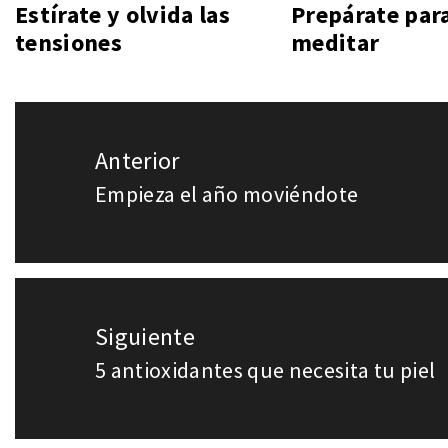
Estírate y olvida las
Prepárate par
tensiones
meditar
Navegación
Anterior
de
Empieza el año moviéndote
Entrada
entradas
anterior:
Siguiente
5 antioxidantes que necesita tu piel
Entrada
siguiente: