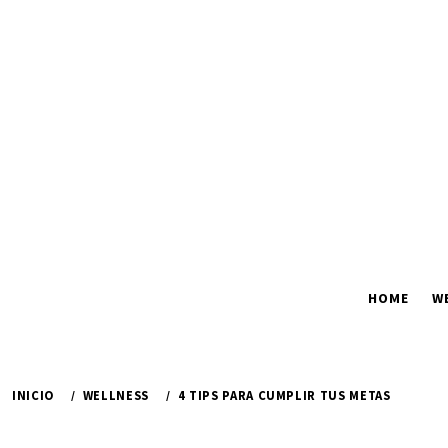
Ir
al
contenido
HOME
W
INICIO
WELLNESS
4 TIPS PARA CUMPLIR TUS METAS