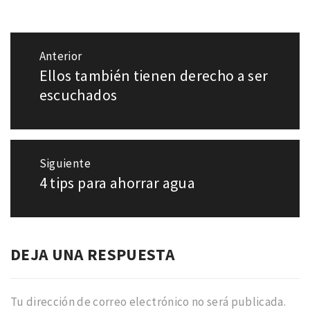
Navegación
Anterior
de
Ellos también tienen derecho a ser
Entrada
entradas
anterior:
escuchados
Siguiente
4 tips para ahorrar agua
Entrada
siguiente:
DEJA UNA RESPUESTA
Tu dirección de correo electrónico no será publicada.