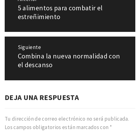
de
5 alimentos para combatir el
Entrada
entradas
anterior:
estreñimiento
Siguiente
Combina la nueva normalidad con
Entrada
siguiente:
el descanso
DEJA UNA RESPUESTA
Tu dirección de correo electrónico no será publicada.
Los campos obligatorios están marcados con
*