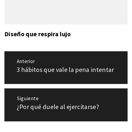
Diseño que respira lujo
Navegación
Anterior
de
3 hábitos que vale la pena intentar
Entrada
entradas
anterior:
Siguiente
¿Por qué duele al ejercitarse?
Entrada
siguiente: