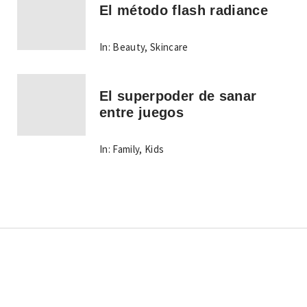
El método flash radiance
In:
Beauty
,
Skincare
El superpoder de sanar
entre juegos
In:
Family
,
Kids
Copyright © Todos los derechos reservados.
Tema:
Minimal Lite
por
Thememattic