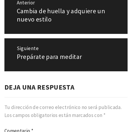
Anterior
de
Cambia de huella y adquiere un
Entrada
entradas
anterior:
nuevo estilo
Siguiente
Prepárate para meditar
Entrada
siguiente:
DEJA UNA RESPUESTA
Tu dirección de correo electrónico no será publicada.
Los campos obligatorios están marcados con
*
Comentario
*