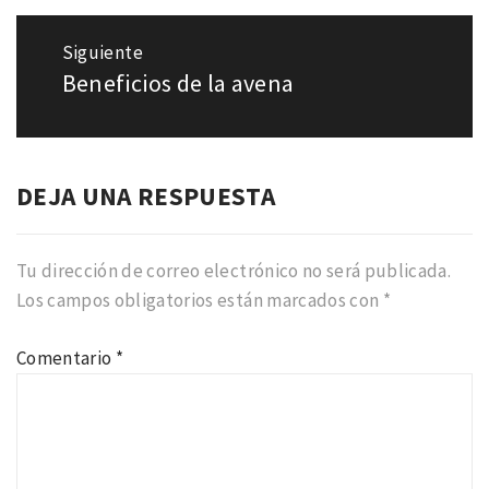
Siguiente
Beneficios de la avena
Entrada
siguiente:
DEJA UNA RESPUESTA
Tu dirección de correo electrónico no será publicada.
Los campos obligatorios están marcados con
*
Comentario
*