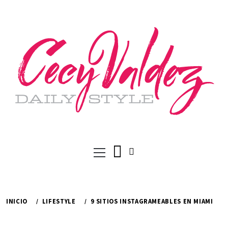
Ir
al
contenido
Menú
principal
INICIO
LIFESTYLE
9 SITIOS INSTAGRAMEABLES EN MIAMI