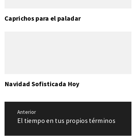
Caprichos para el paladar
Navidad Sofisticada Hoy
Navegación
Anterior
de
El tiempo en tus propios términos
Entrada
entradas
anterior: