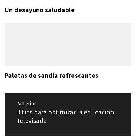
Un desayuno saludable
Paletas de sandía refrescantes
Navegación
Anterior
de
3 tips para optimizar la educación
Entrada
entradas
anterior:
televisada