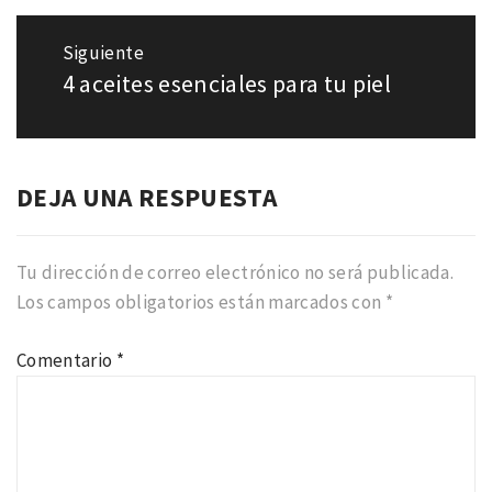
Siguiente
4 aceites esenciales para tu piel
Entrada
siguiente:
DEJA UNA RESPUESTA
Tu dirección de correo electrónico no será publicada.
Los campos obligatorios están marcados con
*
Comentario
*