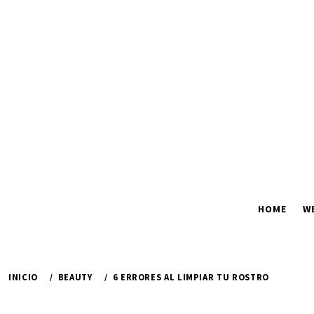
Ir
al
contenido
HOME
W
INICIO
BEAUTY
6 ERRORES AL LIMPIAR TU ROSTRO