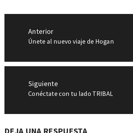
Navegación
Anterior
de
Únete al nuevo viaje de Hogan
Entrada
entradas
anterior:
Siguiente
Conéctate con tu lado TRIBAL
Entrada
siguiente:
DEJA UNA RESPUESTA