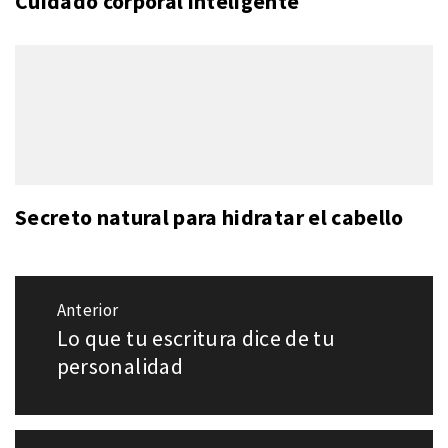
Cuidado corporal inteligente
Secreto natural para hidratar el cabello
Navegación
Anterior
de
Lo que tu escritura dice de tu
Entrada
entradas
anterior:
personalidad