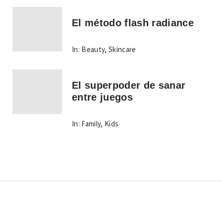
El método flash radiance
In:
Beauty
,
Skincare
El superpoder de sanar
entre juegos
In:
Family
,
Kids
Copyright © Todos los derechos reservados.
Tema:
Minimal Lite
por
Thememattic