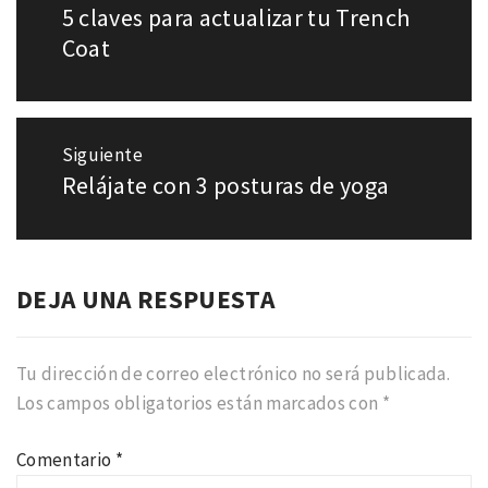
de
5 claves para actualizar tu Trench
Entrada
entradas
anterior:
Coat
Siguiente
Relájate con 3 posturas de yoga
Entrada
siguiente:
DEJA UNA RESPUESTA
Tu dirección de correo electrónico no será publicada.
Los campos obligatorios están marcados con
*
Comentario
*