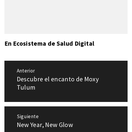
En Ecosistema de Salud Digital
Navegación
Anterior
de
Descubre el encanto de Moxy
Entrada
entradas
anterior:
Tulum
Siguiente
New Year, New Glow
Entrada
siguiente: