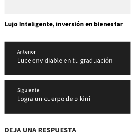
Lujo Inteligente, inversión en bienestar
Navegación
Anterior
de
Luce envidiable en tu graduación
Entrada
entradas
anterior:
Siguiente
Logra un cuerpo de bikini
Entrada
siguiente:
DEJA UNA RESPUESTA