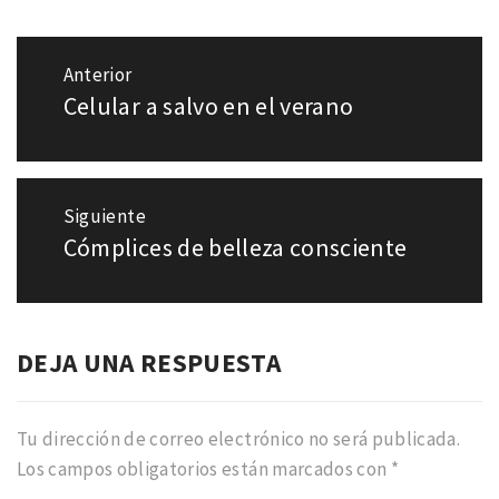
Navegación
Anterior
de
Celular a salvo en el verano
Entrada
entradas
anterior:
Siguiente
Cómplices de belleza consciente
Entrada
siguiente:
DEJA UNA RESPUESTA
Tu dirección de correo electrónico no será publicada.
Los campos obligatorios están marcados con
*