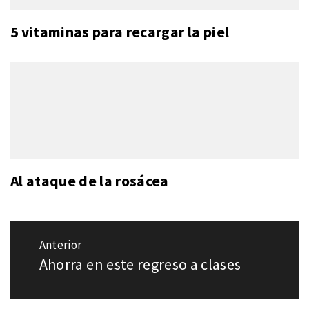
5 vitaminas para recargar la piel
Al ataque de la rosácea
Navegación
Anterior
de
Ahorra en este regreso a clases
Entrada
entradas
anterior: