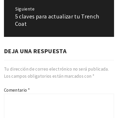
Siguiente
5 claves para actualizar tu Trench
Entrada
siguiente:
Coat
DEJA UNA RESPUESTA
Tu dirección de correo electrónico no será publicada.
Los campos obligatorios están marcados con
*
Comentario
*