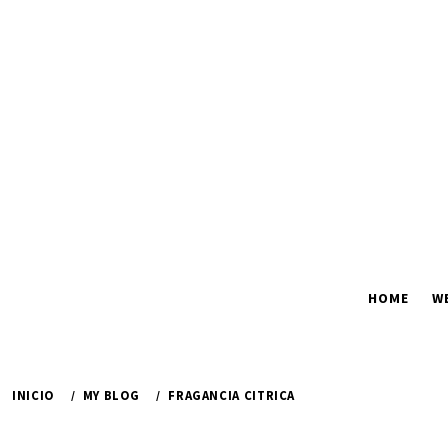
Ir
al
contenido
HOME
W
INICIO
MY BLOG
FRAGANCIA CITRICA