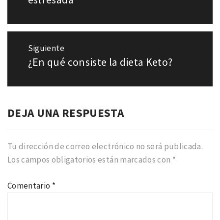
Siguiente
¿En qué consiste la dieta Keto?
Entrada
siguiente:
DEJA UNA RESPUESTA
Tu dirección de correo electrónico no será publicada.
Los campos obligatorios están marcados con
*
Comentario
*