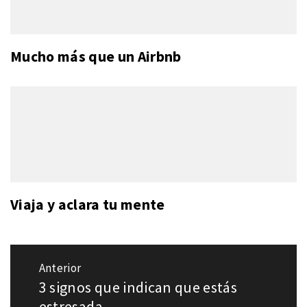
Mucho más que un Airbnb
Viaja y aclara tu mente
Navegación
Anterior
de
3 signos que indican que estás
Entrada
entradas
anterior:
estresada