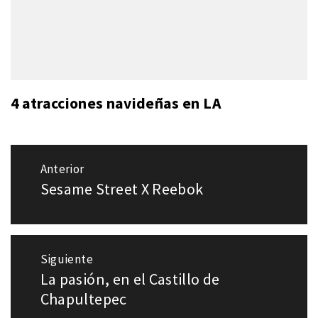
4 atracciones navideñas en LA
Navegación
Anterior
de
Sesame Street X Reebok
Entrada
entradas
anterior:
Siguiente
La pasión, en el Castillo de
Entrada
siguiente:
Chapultepec