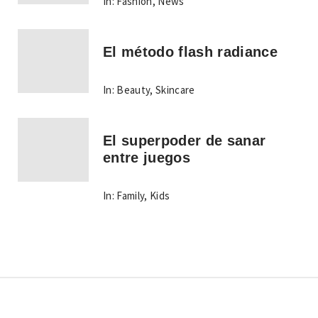
In:
Fashion
,
News
El método flash radiance
In:
Beauty
,
Skincare
El superpoder de sanar
entre juegos
In:
Family
,
Kids
Copyright © Todos los derechos reservados.
Tema: