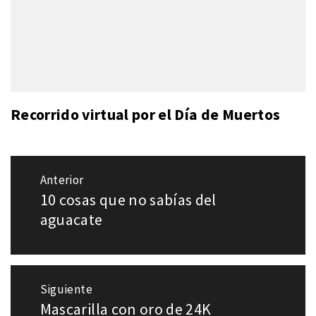
Recorrido virtual por el Día de Muertos
Navegación
Anterior
de
10 cosas que no sabías del
Entrada
entradas
anterior:
aguacate
Siguiente
Mascarilla con oro de 24K
Entrada