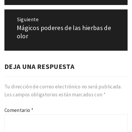
Siguiente
Mágicos poderes de las hierbas de
Entrada
siguiente:
olor
DEJA UNA RESPUESTA
Tu dirección de correo electrónico no será publicada.
Los campos obligatorios están marcados con
*
Comentario
*