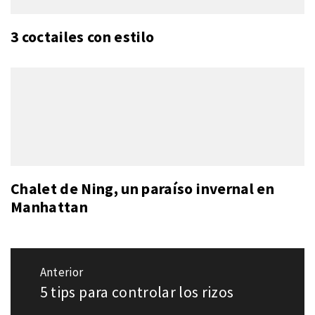
3 coctailes con estilo
Chalet de Ning, un paraíso invernal en
Manhattan
Navegación
Anterior
de
5 tips para controlar los rizos
Entrada
entradas
anterior: