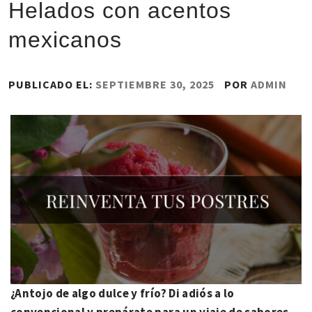
Helados con acentos
mexicanos
PUBLICADO EL:
SEPTIEMBRE 30, 2025
POR
ADMIN
¿Antojo de algo dulce y frí
o? Di adi
ós a lo
convencional y prepárate para un viaje de sabores