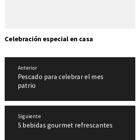
Celebración especial en casa
Navegación
Anterior
de
Pescado para celebrar el mes
Entrada
entradas
anterior:
patrio
Siguiente
5 bebidas gourmet refrescantes
Entrada
siguiente: