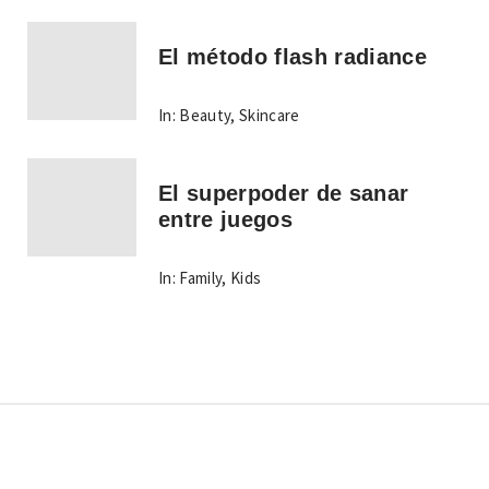
El método flash radiance
In:
Beauty
,
Skincare
El superpoder de sanar
entre juegos
In:
Family
,
Kids
Copyright © Todos los derechos reservados.
Tema:
Minimal Lite
por
Thememattic