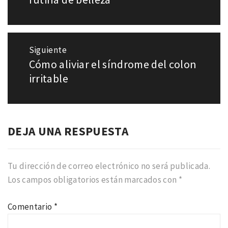
Siguiente
Cómo aliviar el síndrome del colon
Entrada
siguiente:
irritable
DEJA UNA RESPUESTA
Tu dirección de correo electrónico no será publicada.
Los campos obligatorios están marcados con
*
Comentario
*