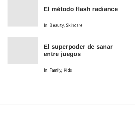
El método flash radiance
In:
Beauty
,
Skincare
El superpoder de sanar
entre juegos
In:
Family
,
Kids
Copyright © Todos los derechos reservados.
Tema:
Minimal Lite
por
Thememattic