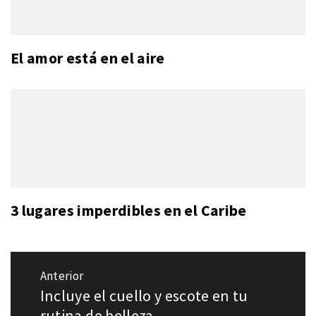
El amor está en el aire
3 lugares imperdibles en el Caribe
Navegación
Anterior
de
Incluye el cuello y escote en tu
Entrada
entradas
anterior:
rutina de belleza