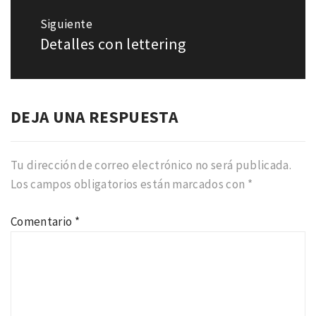
Siguiente
Detalles con lettering
Entrada
siguiente:
DEJA UNA RESPUESTA
Tu dirección de correo electrónico no será publicada.
Los campos obligatorios están marcados con
*
Comentario
*