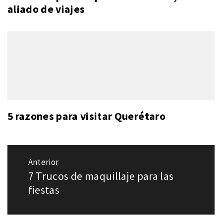
aliado de viajes
5 razones para visitar Querétaro
Navegación
Anterior
de
7 Trucos de maquillaje para las
Entrada
entradas
anterior:
fiestas