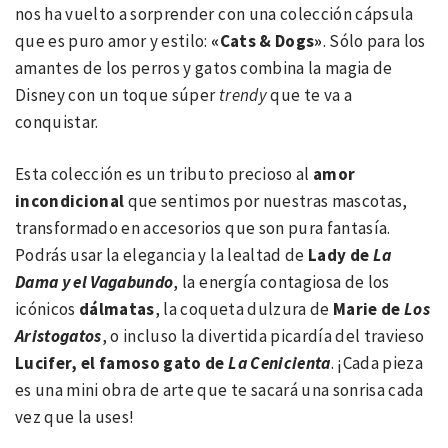
nos ha vuelto a sorprender con una colección cápsula
que es puro amor y estilo:
«Cats & Dogs»
. Sólo para los
amantes de los perros y gatos combina la magia de
Disney con un toque súper
trendy
que te va a
conquistar.
Esta colección es un tributo precioso al
amor
incondicional
que sentimos por nuestras mascotas,
transformado en accesorios que son pura fantasía.
Podrás usar la elegancia y la lealtad de
Lady de
La
Dama y el Vagabundo
, la energía contagiosa de los
icónicos
dálmatas
, la coqueta dulzura de
Marie de
Los
Aristogatos
, o incluso la divertida picardía del travieso
Lucifer, el famoso gato de
La Cenicienta
. ¡Cada pieza
es una mini obra de arte que te sacará una sonrisa cada
vez que la uses!