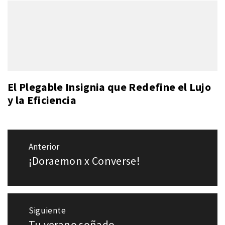
El Plegable Insignia que Redefine el Lujo
y la Eficiencia
Navegación
Anterior
de
¡Doraemon x Converse!
Entrada
entradas
anterior:
Siguiente
Tu verano soñado
Entrada