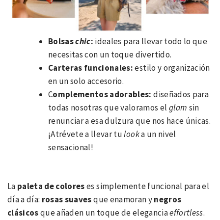
Bolsas
chic
:
ideales para llevar todo lo que
necesitas con un toque divertido.
Carteras funcionales:
estilo y organización
en un solo accesorio.
C
omplementos adorables:
diseñados para
todas nosotras que valoramos el
glam
sin
renunciar a esa dulzura que nos hace únicas.
¡Atrévete a llevar tu
look
a un nivel
sensacional!
La
paleta de colores
es simplemente funcional para el
día a día:
rosas suaves
que enamoran y
negros
clá
sicos
que añaden un toque de elegancia
effortless
.