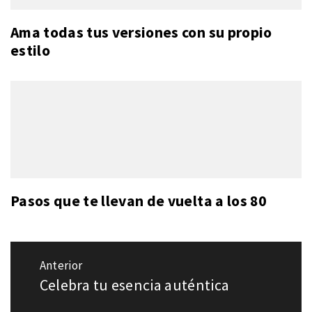
Ama todas tus versiones con su propio
estilo
Pasos que te llevan de vuelta a los 80
Navegación
Anterior
de
Celebra tu esencia auténtica
Entrada
entradas
anterior: