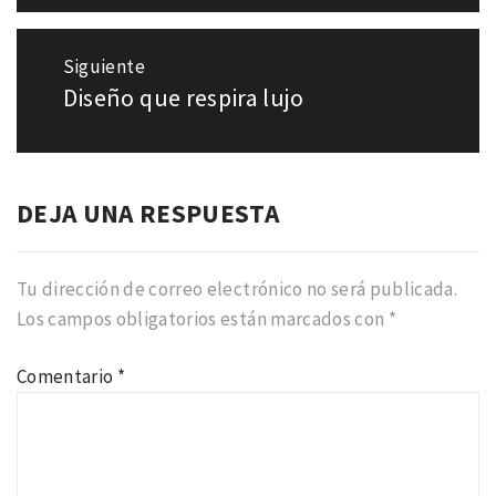
Siguiente
Diseño que respira lujo
Entrada
siguiente:
DEJA UNA RESPUESTA
Tu dirección de correo electrónico no será publicada.
Los campos obligatorios están marcados con
*
Comentario
*