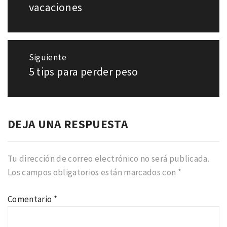
entradas
anterior:
vacaciones
Siguiente
5 tips para perder peso
Entrada
siguiente:
DEJA UNA RESPUESTA
Tu dirección de correo electrónico no será publicada.
Los campos obligatorios están marcados con
*
Comentario
*