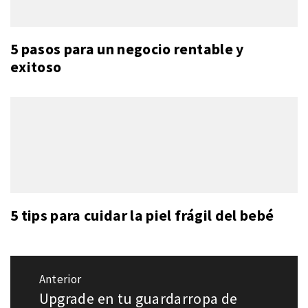
5 pasos para un negocio rentable y
exitoso
5 tips para cuidar la piel frágil del bebé
Navegación
Anterior
de
Upgrade en tu guardarropa de
Entrada