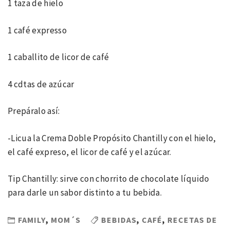
1 taza de hielo
1 café expresso
1 caballito de licor de café
4 cdtas de azúcar
Prepáralo así:
-Licua la Crema Doble Propósito Chantilly con el hielo,
el café expreso, el licor de café y el azúcar.
Tip Chantilly: sirve con chorrito de chocolate líquido
para darle un sabor distinto a tu bebida.
FAMILY
,
MOM´S
BEBIDAS
,
CAFÉ
,
RECETAS DE