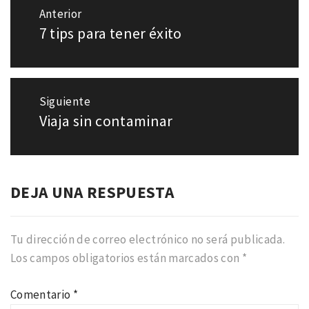
Navegación
Anterior
de
7 tips para tener éxito
Entrada
entradas
anterior:
Siguiente
Viaja sin contaminar
Entrada
siguiente:
DEJA UNA RESPUESTA
Tu dirección de correo electrónico no será publicada.
Los campos obligatorios están marcados con
*
Comentario
*