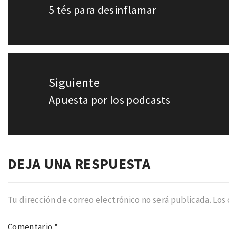
5 tés para desinflamar
Entrada
entradas
anterior:
Siguiente
Apuesta por los podcasts
Entrada
siguiente:
DEJA UNA RESPUESTA
Tu dirección de correo electrónico no será publicada.
Los
Comentario
*