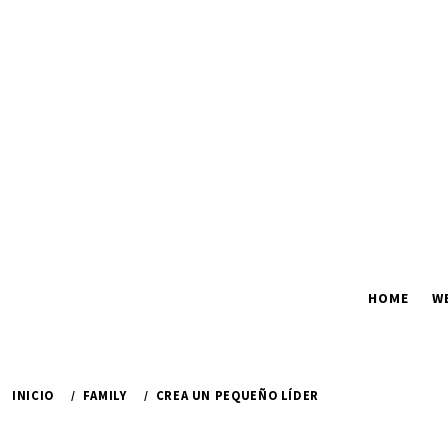
Ir
al
contenido
HOME
W
INICIO
FAMILY
CREA UN PEQUEÑO LÍDER