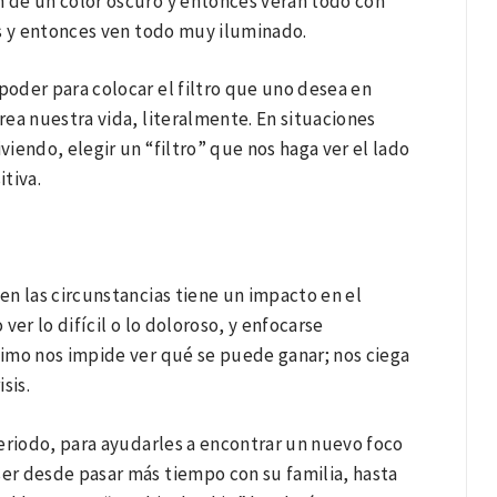
n de un color oscuro y entonces verán todo con
tes y entonces ven todo muy iluminado.
oder para colocar el filtro que uno desea en
ea nuestra vida, literalmente. En situaciones
iendo, elegir un “filtro” que nos haga ver el lado
tiva.
n las circunstancias tiene un impacto en el
o ver lo difícil o lo doloroso, y enfocarse
imo nos impide ver qué se puede ganar; nos ciega
isis.
eriodo, para ayudarles a encontrar un nuevo foco
er desde pasar más tiempo con su familia, hasta