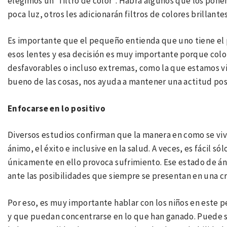
elegimos un “filtro de color”. Habrá algunos que los pone
poca luz, otros les adicionarán filtros de colores brillan
Es importante que el pequeño entienda que uno tiene el p
esos lentes y esa decisión es muy importante porque color
desfavorables o incluso extremas, como la que estamos viv
bueno de las cosas, nos ayuda a mantener una actitud posi
Enfocarse en lo positivo
Diversos estudios confirman que la manera en como se vive
ánimo, el éxito e inclusive en la salud. A veces, es fácil sól
únicamente en ello provoca sufrimiento. Ese estado de án
ante las posibilidades que siempre se presentan en una cr
Por eso, es muy importante hablar con los niños en este p
y que puedan concentrarse en lo que han ganado. Puede s