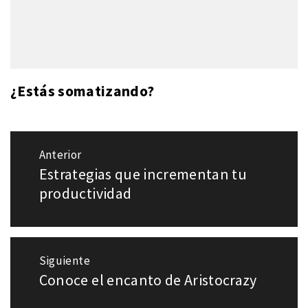
¿Estás somatizando?
Navegación
Anterior
de
Estrategias que incrementan tu
Entrada
entradas
anterior:
productividad
Siguiente
Conoce el encanto de Aristocrazy
Entrada
siguiente: