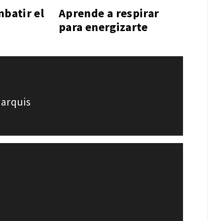
mbatir el
Aprende a respirar
para energizarte
Marquis