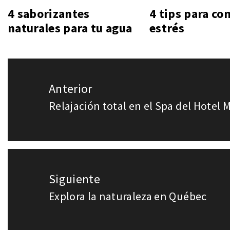
4 saborizantes
4 tips para co
naturales para tu agua
estrés
Navegación
Anterior
de
Relajación total en el Spa del Hotel 
Entrada
entradas
anterior:
Siguiente
Explora la naturaleza en Québec
Entrada
siguiente: