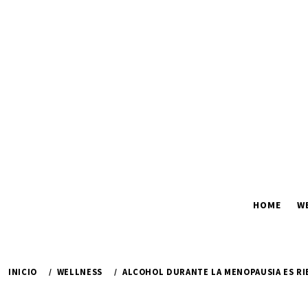
Ir
al
contenido
HOME
W
INICIO
WELLNESS
ALCOHOL DURANTE LA MENOPAUSIA ES R