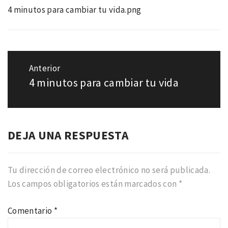
4 minutos para cambiar tu vida.png
Navegación
de
Anterior
entradas
4 minutos para cambiar tu vida
Entrada
anterior:
DEJA UNA RESPUESTA
Tu dirección de correo electrónico no será publicada.
Los campos obligatorios están marcados con
*
Comentario
*