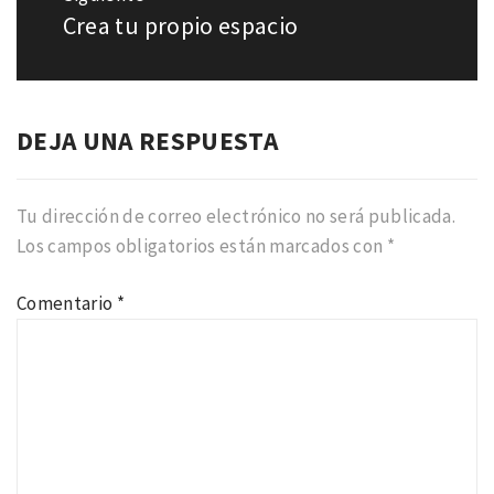
Crea tu propio espacio
Entrada
siguiente:
DEJA UNA RESPUESTA
Tu dirección de correo electrónico no será publicada.
Los campos obligatorios están marcados con
*
Comentario
*