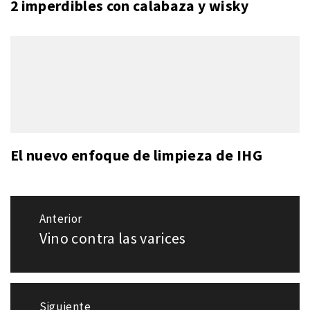
2 imperdibles con calabaza y wisky
El nuevo enfoque de limpieza de IHG
Navegación
Anterior
de
Vino contra las varices
Entrada
entradas
anterior:
Siguiente