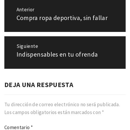
Navegación
Anterior
de
Compra ropa deportiva, sin fallar
Entrada
entradas
anterior:
Siguiente
Indispensables en tu ofrenda
Entrada
siguiente:
DEJA UNA RESPUESTA
Tu dirección de correo electrónico no será publicada.
Los campos obligatorios están marcados con
*
Comentario
*