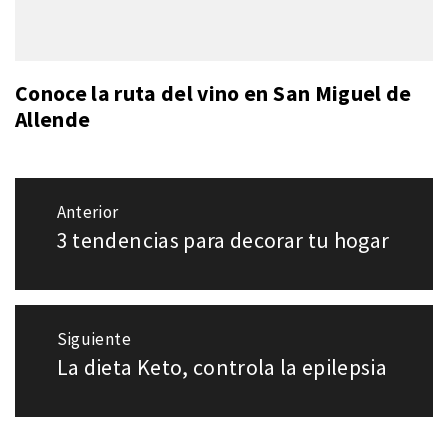
Conoce la ruta del vino en San Miguel de
Allende
Navegación
Anterior
de
3 tendencias para decorar tu hogar
Entrada
entradas
anterior:
Siguiente
La dieta Keto, controla la epilepsia
Entrada
siguiente: