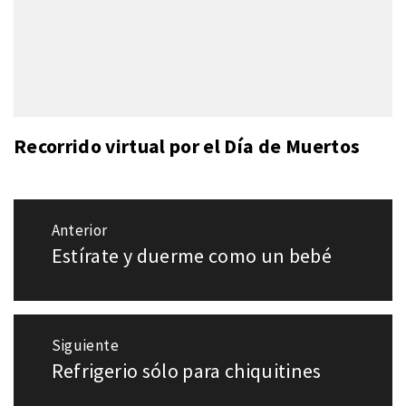
Recorrido virtual por el Día de Muertos
Navegación
Anterior
de
Estírate y duerme como un bebé
Entrada
entradas
anterior:
Siguiente
Refrigerio sólo para chiquitines
Entrada
siguiente: