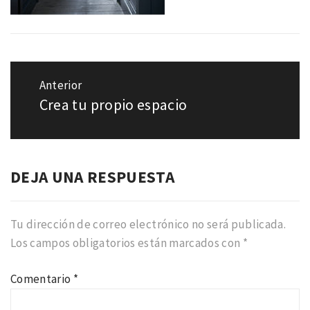
Navegación
de
Anterior
entradas
Crea tu propio espacio
Entrada
anterior:
DEJA UNA RESPUESTA
Tu dirección de correo electrónico no será publicada.
Los campos obligatorios están marcados con
*
Comentario
*